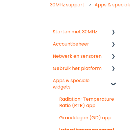
30MHz support
Apps & special
Starten met 30MHz
Accountbeheer
Begin hier!
Netwerk en sensoren
Dashboards maken
Start hier
Gebruik het platform
Gebruiker & organisatie
Begin hier
instellingen
Apps & speciale
Probleemoplossing
Data analyseren
widgets
Groepen
Pointed Micro Climate
Delen en
sensor
communiceren
Radiation-Temperature
Ratio (RTR) app
PAR sensor
Probleemoplossing
Graaddagen (GD) app
Bodemvochtsensoren
Exporteren
Irrigatiemanagement