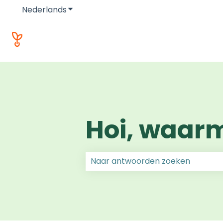
Nederlands
Submenu tonen voor vertalingen
Hoi, waar
Er zijn geen suggesties want het 