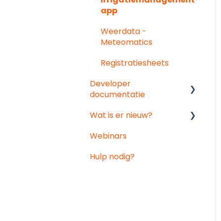
Geventileerde
Notificaties
app
temperatuur &
luchtvochtigheidssenso
Weerdata -
r
Meteomatics
Registratiesheets
Developer
documentatie
Wat is er nieuw?
API documentatie
Webinars
Data-integratie
Maandelijkse updates
Hulp nodig?
Grootse platform
updates