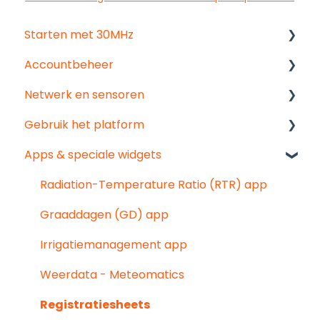
Starten met 30MHz
Accountbeheer
Begin hier!
Netwerk en sensoren
Dashboards maken
Start hier
Gebruik het platform
Gebruiker & organisatie instellingen
Begin hier
Apps & speciale widgets
Groepen
Probleemoplossing
Data analyseren
Pointed Micro Climate sensor
Delen en communiceren
Radiation-Temperature Ratio (RTR) app
PAR sensor
Probleemoplossing
Graaddagen (GD) app
Bodemvochtsensoren
Exporteren
Irrigatiemanagement app
Geventileerde temperatuur &
Notificaties
Weerdata - Meteomatics
luchtvochtigheidssensor
Registratiesheets